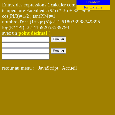
Freedom
Entrez des expressions à calculer comme :
for Ukraine
température Farenheit : (9/5) * 36 + 32=96.8
cos(PI/3)=1/2 ; tan(PI/4)=1
nombre d'or : (1+sqrt(5))/2=1.618033988749895
log(E**PI)=3.141592653589793
avec un
point décimal !
Evaluer
Evaluer
retour au menu :
JavaScript
Accueil